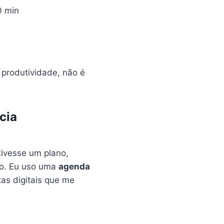
0 min
 produtividade, não é
cia
tivesse um plano,
mo. Eu uso uma
agenda
tas digitais que me