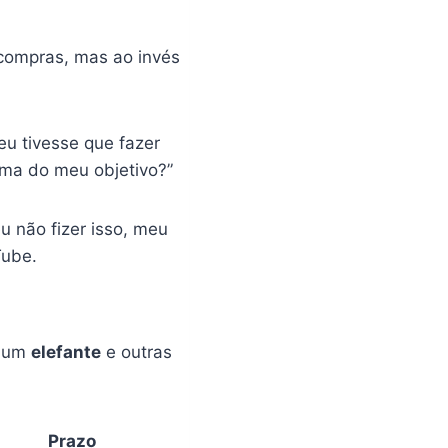
e compras, mas ao invés
eu tivesse que fazer
ima do meu objetivo?”
eu não fizer isso, meu
Tube.
o um
elefante
e outras
Prazo