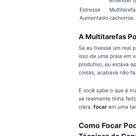
entender o
Estresse
Multitaref
Aumentado
cachorros.
A Multitarefas 
Se eu tivesse um real 
isso de uma praia em 
produtivo, eu estava 
coisas, acabava não fa
E você sabe o que é ma
se realmente tinha feit
clara:
focar
em uma tare
Como Focar Pod