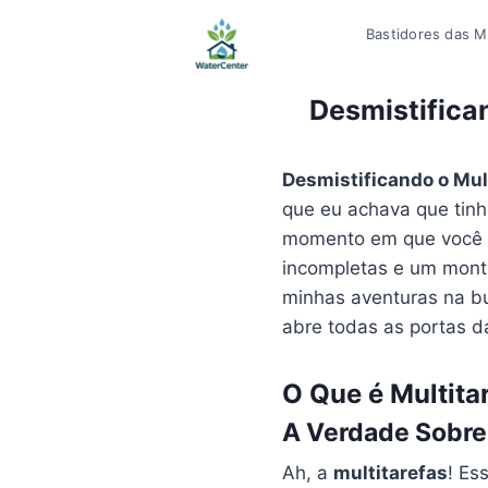
Pular
Bastidores das Mí
para
o
Conteúdo
Desmistifican
Desmistificando o Mult
que eu achava que tin
momento em que você t
incompletas e um monte 
minhas aventuras na b
abre todas as portas da
O Que é Multita
A Verdade Sobre 
Ah, a
multitarefas
! Es