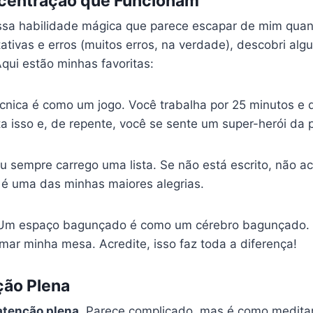
centração que Funcionam
ssa habilidade mágica que parece escapar de mim quan
ativas e erros (muitos erros, na verdade), descobri al
qui estão minhas favoritas:
écnica é como um jogo. Você trabalha por 25 minutos e
ta isso e, de repente, você se sente um super-herói da 
Eu sempre carrego uma lista. Se não está escrito, não a
ta é uma das minhas maiores alegrias.
 Um espaço bagunçado é como um cérebro bagunçado. E
mar minha mesa. Acredite, isso faz toda a diferença!
ção Plena
atenção plena
. Parece complicado, mas é como medit