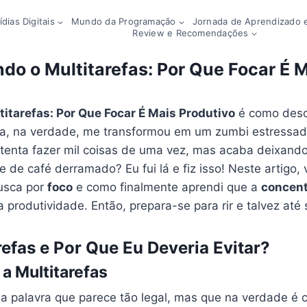
dias Digitais
Mundo da Programação
Jornada de Aprendizado e
Review e Recomendações
do o Multitarefas: Por Que Focar É 
itarefas: Por Que Focar É Mais Produtivo
é como desc
ha, na verdade, me transformou em um zumbi estressad
enta fazer mil coisas de uma vez, mas acaba deixando 
de café derramado? Eu fui lá e fiz isso! Neste artigo, 
usca por
foco
e como finalmente aprendi que a
concen
 produtividade. Então, prepara-se para rir e talvez até s
refas e Por Que Eu Deveria Evitar?
a Multitarefas
sa palavra que parece tão legal, mas que na verdade é c