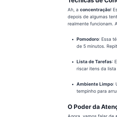
Técnicas de Con
Ah, a
concentração
! E
depois de algumas tent
realmente funcionam. A
Pomodoro
: Essa t
de 5 minutos. Repi
Lista de Tarefas
: 
riscar itens da lis
Ambiente Limpo
:
tempinho para arru
O Poder da Aten
Agora, vamos falar de