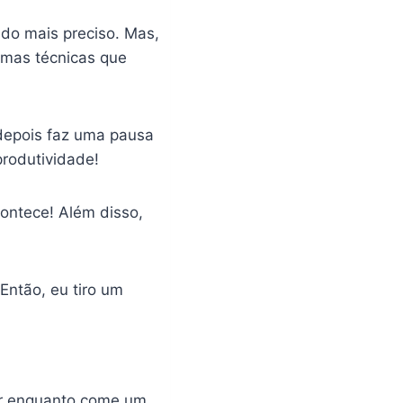
do mais preciso. Mas,
gumas técnicas que
 depois faz uma pausa
produtividade!
contece! Além disso,
ntão, eu tiro um
ar enquanto come um