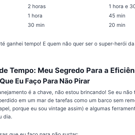
2 horas
1 hora e 3
1 hora
45 min
30 min
20 min
até ganhei tempo! E quem não quer ser o super-herói da
de Tempo: Meu Segredo Para a Eficiên
Que Eu Faço Para Não Pirar
nejamento é a chave, não estou brincando! Se eu não 
 perdido em um mar de tarefas como um barco sem re
papel, porque eu sou vintage assim) e algumas ferramen
 dia.
sas que eu faço para não surtar: