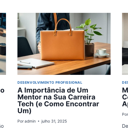
PREPAREI
E
PASSEI
POR
ELAS
DESENVOLVIMENTO PROFISSIONAL
DE
ão
A Importância de Um
M
Mentor na Sua Carreira
C
Tech (e Como Encontrar
A
Um)
Po
Por
admin
julho 31, 2025
ão
De