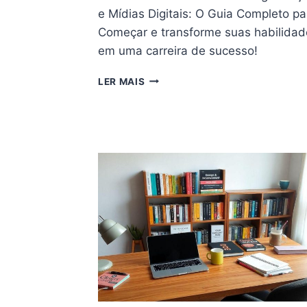
e Mídias Digitais: O Guia Completo pa
Começar e transforme suas habilidad
em uma carreira de sucesso!
FREELANCE
LER MAIS
EM
PROGRAMAÇÃO
E
MÍDIAS
DIGITAIS:
O
GUIA
COMPLETO
PARA
COMEÇAR