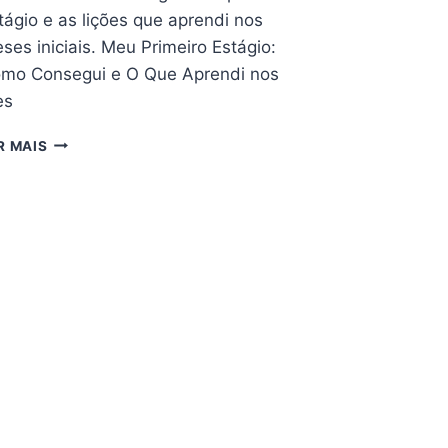
tágio e as lições que aprendi nos
ses iniciais. Meu Primeiro Estágio:
mo Consegui e O Que Aprendi nos
es
MEU
R MAIS
PRIMEIRO
ESTÁGIO:
COMO
CONSEGUI
E
O
QUE
APRENDI
NOS
MESES
INICIAIS