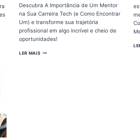
Descubra A Importância de Um Mentor
ra
es
na Sua Carreira Tech (e Como Encontrar
es
me
Um) e transforme sua trajetória
Co
profissional em algo incrível e cheio de
M
oportunidades!
LE
A
LER MAIS
IMPORTÂNCIA
DE
UM
MENTOR
NA
SUA
CARREIRA
TECH
(E
COMO
ENCONTRAR
UM)