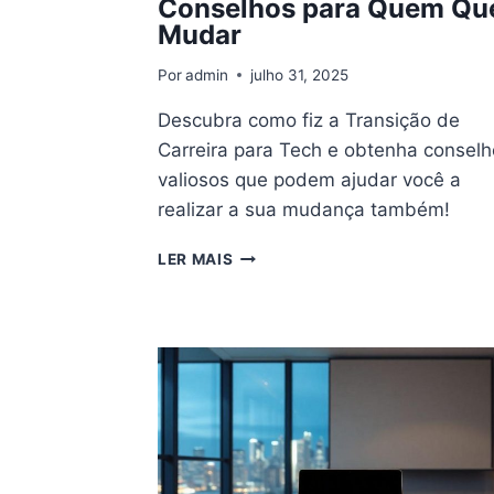
Conselhos para Quem Qu
Mudar
Por
admin
julho 31, 2025
Descubra como fiz a Transição de
Carreira para Tech e obtenha consel
valiosos que podem ajudar você a
realizar a sua mudança também!
TRANSIÇÃO
LER MAIS
DE
CARREIRA
PARA
TECH:
MINHA
HISTÓRIA
E
CONSELHOS
PARA
QUEM