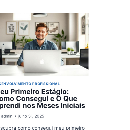
PARA
DESENVOLVEDORES
E
CRIADORES
DE
CONTEÚDO:
DICAS
PRÁTICAS
SENVOLVIMENTO PROFISSIONAL
eu Primeiro Estágio:
omo Consegui e O Que
prendi nos Meses Iniciais
r
admin
julho 31, 2025
scubra como consegui meu primeiro