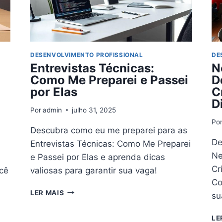
QUANTO
O
CONHECIMENTO
TÉCNICO
DESENVOLVIMENTO PROFISSIONAL
DE
Entrevistas Técnicas:
N
Como Me Preparei e Passei
D
por Elas
C
D
Por
admin
julho 31, 2025
Po
Descubra como eu me preparei para as
De
Entrevistas Técnicas: Como Me Preparei
Ne
e Passei por Elas e aprenda dicas
Cr
ocê
valiosas para garantir sua vaga!
Co
ENTREVISTAS
LER MAIS
su
TÉCNICAS:
COMO
LE
ME