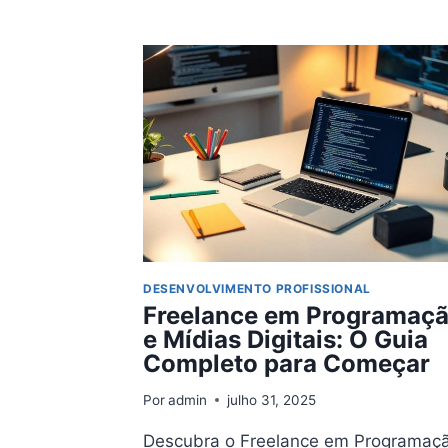
PRIMEIRO
SALÁRIO:
O
QUE
FAZER
E
O
QUE
NÃO
FAZER
DESENVOLVIMENTO PROFISSIONAL
Freelance em Programaç
e Mídias Digitais: O Guia
Completo para Começar
Por
admin
julho 31, 2025
Descubra o Freelance em Programaç