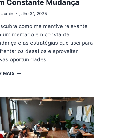
m Constante Mudança
r
admin
julho 31, 2025
scubra como me mantive relevante
 um mercado em constante
dança e as estratégias que usei para
frentar os desafios e aproveitar
vas oportunidades.
COMO
R MAIS
ME
MANTIVE
RELEVANTE
EM
UM
MERCADO
EM
CONSTANTE
MUDANÇA