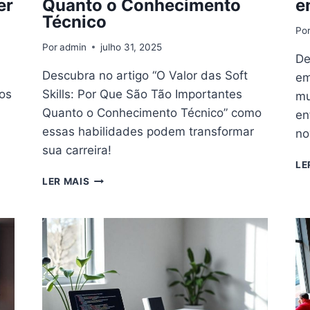
er
Quanto o Conhecimento
e
Técnico
Po
Por
admin
julho 31, 2025
De
Descubra no artigo “O Valor das Soft
em
hos
Skills: Por Que São Tão Importantes
mu
Quanto o Conhecimento Técnico” como
en
essas habilidades podem transformar
no
sua carreira!
LE
O
LER MAIS
VALOR
DAS
SOFT
SKILLS:
POR
QUE
SÃO
TÃO
IMPORTANTES