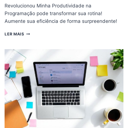
Revolucionou Minha Produtividade na
Programação pode transformar sua rotina!
Aumente sua eficiência de forma surpreendente!
A
LER MAIS
TÉCNICA
POMODORO:
COMO
ELA
REVOLUCIONOU
MINHA
PRODUTIVIDADE
NA
PROGRAMAÇÃO