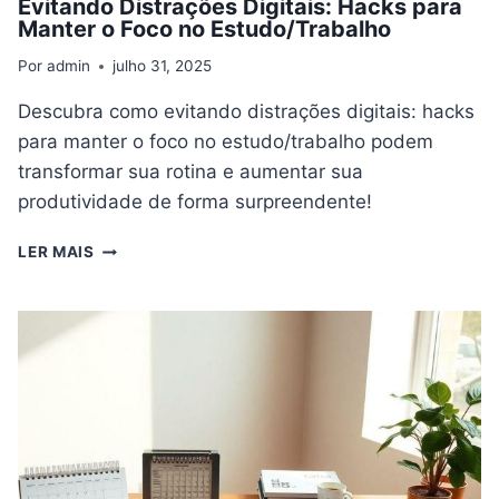
Evitando Distrações Digitais: Hacks para
Manter o Foco no Estudo/Trabalho
Por
admin
julho 31, 2025
Descubra como evitando distrações digitais: hacks
para manter o foco no estudo/trabalho podem
transformar sua rotina e aumentar sua
produtividade de forma surpreendente!
EVITANDO
LER MAIS
DISTRAÇÕES
DIGITAIS:
HACKS
PARA
MANTER
O
FOCO
NO
ESTUDO/TRABALHO