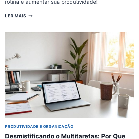
rotina e aumentar sua produtividade!
MEU
LER MAIS
BULLET
JOURNAL
PARA
PROGRAMADORES
E
CRIADORES:
ORGANIZAÇÃO
ANALÓGICA
NA
ERA
DIGITAL
PRODUTIVIDADE E ORGANIZAÇÃO
Desmistificando o Multitarefas: Por Que