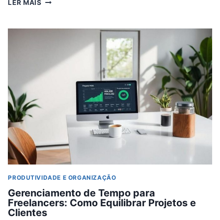
MINHA
LER MAIS
ROTINA
DE
ESTUDO
E
TRABALHO:
MAXIMIZANDO
O
DIA
COMO
DESENVOLVEDOR/CRIADOR
PRODUTIVIDADE E ORGANIZAÇÃO
Gerenciamento de Tempo para
Freelancers: Como Equilibrar Projetos e
Clientes