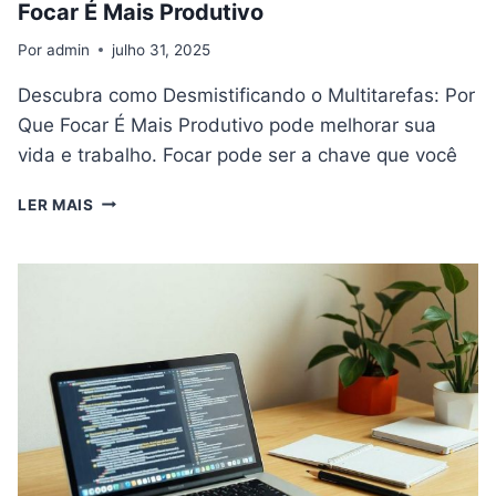
Focar É Mais Produtivo
Por
admin
julho 31, 2025
Descubra como Desmistificando o Multitarefas: Por
Que Focar É Mais Produtivo pode melhorar sua
vida e trabalho. Focar pode ser a chave que você
DESMISTIFICANDO
LER MAIS
O
MULTITAREFAS:
POR
QUE
FOCAR
É
MAIS
PRODUTIVO