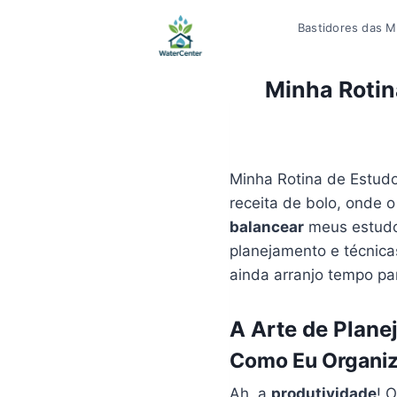
Pular
Bastidores das Mí
para
o
Conteúdo
Minha Rotin
Minha Rotina de Estud
receita de bolo, onde 
balancear
meus estudo
planejamento e técnic
ainda arranjo tempo pa
A Arte de Plane
Como Eu Organiz
Ah, a
produtividade
! 