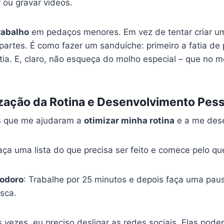
 ou gravar vídeos.
trabalho
em pedaços menores. Em vez de tentar criar u
partes. É como fazer um sanduíche: primeiro a fatia de 
fatia. E, claro, não esqueça do molho especial – que no 
zação da Rotina e Desenvolvimento Pess
s que me ajudaram a
otimizar minha rotina
e a me dese
aça uma lista do que precisa ser feito e comece pelo qu
modoro
: Trabalhe por 25 minutos e depois faça uma paus
sca.
s vezes, eu preciso desligar as redes sociais. Elas po