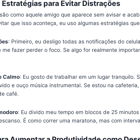
Estratégias para Evitar Distrações
s são como aquele amigo que aparece sem avisar e aca
vitar que isso aconteça, eu uso algumas estratégias qu
ções
: Primeiro, eu desligo todas as notificações do celul
e me fazer perder o foco. Se algo for realmente importa
e Calmo
: Eu gosto de trabalhar em um lugar tranquilo. 
vido e ouço música instrumental. Se estou na cafeteria
e café.
omodoro
: Eu divido meu tempo em blocos de 25 minutos
escanso. É como correr uma maratona, mas com interva
ara Aumentar a Produtividade como Des