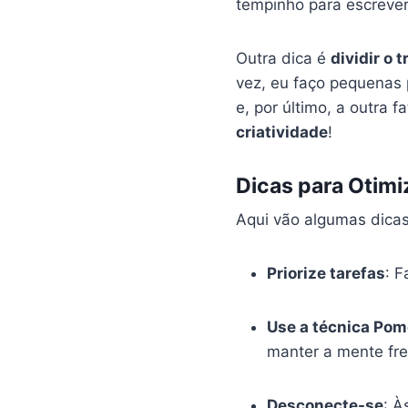
tempinho para escrever
Outra dica é
dividir o 
vez, eu faço pequenas 
e, por último, a outra 
criatividade
!
Dicas para Otimi
Aqui vão algumas dica
Priorize tarefas
: F
Use a técnica Po
manter a mente fre
Desconecte-se
: À