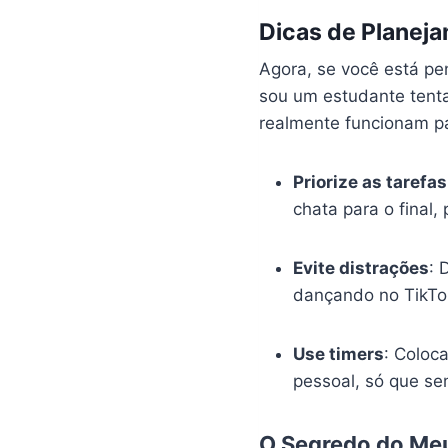
Dicas de Planej
Agora, se você está pe
sou um estudante tent
realmente funcionam p
Priorize as tarefas
chata para o final,
Evite distrações
: 
dançando no TikTok
Use timers
: Coloc
pessoal, só que se
O Segredo do Me