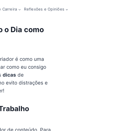
 Carreira
Reflexões e Opiniões
o o Dia como
Criador é como uma
har como eu consigo
s
dicas
de
mo evito distrações e
r!
 Trabalho
dor de conteúdo. Para