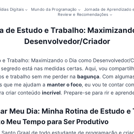
dias Digitais
Mundo da Programação
Jornada de Aprendizado e
Review e Recomendações
a de Estudo e Trabalho: Maximizand
Desenvolvedor/Criador
o e Trabalho: Maximizando o Dia como Desenvolvedor/
o segredo está nas medidas certas. Aqui, vou compartil
s e trabalho sem me perder na
bagunça
. Com alguma
as que me ajudam a
manter o foco
, eu vou te contar co
ra criar conteúdo
incrível
. Prepare-se para rir e aprende
jar Meu Dia: Minha Rotina de Estudo e
o Meu Tempo para Ser Produtivo
O Santo Graal de todo estudante de programação e cria