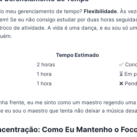
 do meu gerenciamento de tempo?
Flexibilidade
. Às vez
em! Se eu não consigo estudar por duas horas seguidas
troco de atividade. A vida é uma dança, e eu sou só u
guém.
Tempo Estimado
2 horas
✅ Conc
1 hora
⏳ Em p
1 hora
❌ Pend
nha frente, eu me sinto como um maestro regendo uma 
 e eu sou o maestro que tenta não deixar a música desa
ncentração: Como Eu Mantenho o Foc