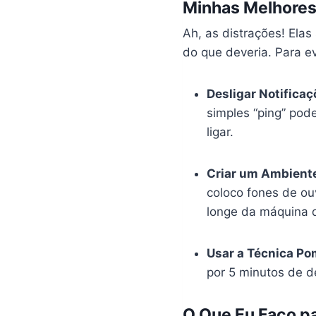
Minhas Melhores 
Ah, as distrações! Ela
do que deveria. Para e
Desligar Notifica
simples “ping” pod
ligar.
Criar um Ambient
coloco fones de ou
longe da máquina d
Usar a Técnica P
por 5 minutos de d
O Que Eu Faço p