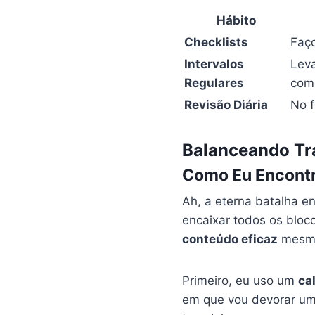
Hábito
Checklists
Faço
Intervalos
Leva
Regulares
com
Revisão Diária
No f
Balanceando Tra
Como Eu Encontr
Ah, a eterna batalha e
encaixar todos os bloc
conteúdo eficaz
mesmo
Primeiro, eu uso um
ca
em que vou devorar uma