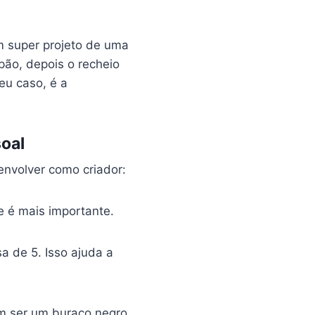
m super projeto de uma
pão, depois o recheio
meu caso, é a
oal
nvolver como criador:
e é mais importante.
a de 5. Isso ajuda a
dem ser um buraco negro