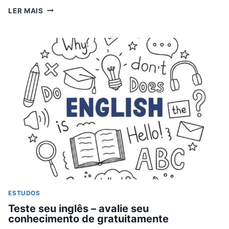
NOVO
LER MAIS
PROGRAMA
DO
GOVERNO
QUE
OFERECE
HABILITAÇÃO
GRATUITA
ESTUDOS
Teste seu inglês – avalie seu
conhecimento de gratuitamente