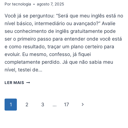
Por
tecnologia
agosto 7, 2025
Você já se perguntou: “Será que meu inglês está no
nível básico, intermediário ou avançado?” Avalie
seu conhecimento de inglês gratuitamente pode
ser o primeiro passo para entender onde você está
e como resultado, traçar um plano certeiro para
evoluir. Eu mesmo, confesso, já fiquei
completamente perdido. Já que não sabia meu
nível, testei de…
TESTE
LER MAIS
SEU
INGLÊS
–
Navegação
Página
1
2
3
…
17
AVALIE
da
SEU
Página
Seguinte
CONHECIMENTO
DE