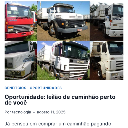
VIRTUAL
PARA
ENCONTRAR
SEU
ESTILO
IDEAL
BENEFÍCIOS
|
OPORTUNIDADES
Oportunidade: leilão de caminhão perto
de você
Por
tecnologia
agosto 11, 2025
Já pensou em comprar um caminhão pagando