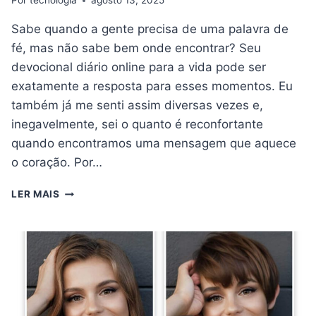
Por
tecnologia
agosto 13, 2025
Sabe quando a gente precisa de uma palavra de
fé, mas não sabe bem onde encontrar? Seu
devocional diário online para a vida pode ser
exatamente a resposta para esses momentos. Eu
também já me senti assim diversas vezes e,
inegavelmente, sei o quanto é reconfortante
quando encontramos uma mensagem que aquece
o coração. Por…
SEU
LER MAIS
DEVOCIONAL
DIÁRIO
ONLINE
PARA
A
VIDA