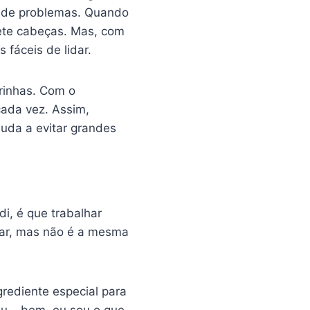
ha de problemas. Quando
ete cabeças. Mas, com
fáceis de lidar.
rinhas. Com o
cada vez. Assim,
juda a evitar grandes
i, é que trabalhar
nar, mas não é a mesma
rediente especial para
 eu… bem, eu sou o que