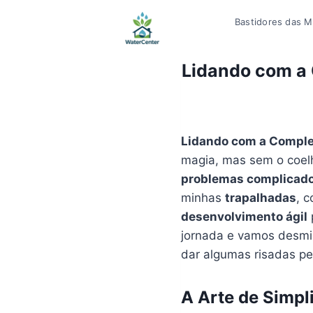
Pular
Bastidores das Mí
para
o
Conteúdo
Lidando com a
Lidando com a Comple
magia, mas sem o coelh
problemas complicad
minhas
trapalhadas
, 
desenvolvimento ágil
jornada e vamos desmist
dar algumas risadas pe
A Arte de Simp