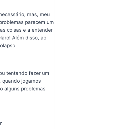
snecessário, mas, meu
s problemas parecem um
as coisas e a entender
laro! Além disso, ao
olapso.
tou tentando fazer um
s, quando jogamos
tão alguns problemas
r