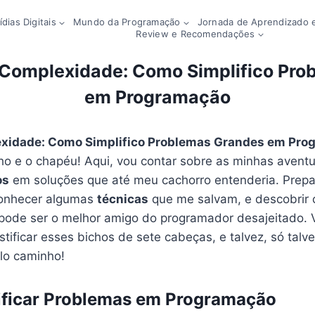
dias Digitais
Mundo da Programação
Jornada de Aprendizado e
Review e Recomendações
 Complexidade: Como Simplifico Pro
em Programação
xidade: Como Simplifico Problemas Grandes em Pro
o e o chapéu! Aqui, vou contar sobre as minhas avent
os
em soluções que até meu cachorro entenderia. Prepar
conhecer algumas
técnicas
que me salvam, e descobrir
pode ser o melhor amigo do programador desajeitado.
ificar esses bichos de sete cabeças, e talvez, só talve
lo caminho!
lificar Problemas em Programação