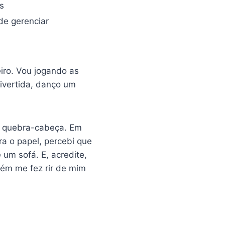
s
de gerenciar
iro. Vou jogando as
divertida, danço um
m quebra-cabeça. Em
ra o papel, percebi que
um sofá. E, acredite,
ém me fez rir de mim