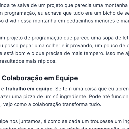
e ainda te salva de um projeto que parecia uma montan
om programação, eu achava que tudo era um bicho de s
sso dividir essa montanha em pedacinhos menores e mais 
um projeto de programação que parece uma sopa de let
eu posso pegar uma colher e ir provando, um pouco de 
ue está bom e o que precisa de mais tempero. Isso me a
resultados mais rápidos.
a Colaboração em Equipe
bre
trabalho em equipe
. Se tem uma coisa que eu aprend
fazer uma pizza de um só ingrediente. Pode até funcio
a, vejo como a colaboração transforma tudo.
ipe nos juntamos, é como se cada um trouxesse um ing
o sobre design, o outro é um gênio da programação, e