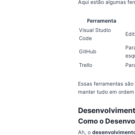
Aqui estão algumas fe
Ferramenta
Visual Studio
Edi
Code
Par
GitHub
esq
Trello
Par
Essas ferramentas sã
manter tudo em ordem e
Desenvolvimento
Como o Desenvolv
Ah, o
desenvolvimento