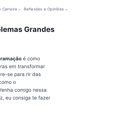
 Carreira
Reflexões e Opiniões
blemas Grandes
gramação
é como
uras em transformar
e-se para rir das
 como o
 Venha comigo nessa
z, eu consiga te fazer