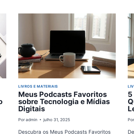
TÉCNICAS
PARA
APROVEITAR
AO
MÁXIMO
LIVROS E MATERIAIS
LI
Meus Podcasts Favoritos
5
o
sobre Tecnologia e Mídias
Q
Digitais
L
Por
admin
julho 31, 2025
Po
Descubra os Meus Podcasts Favoritos
De