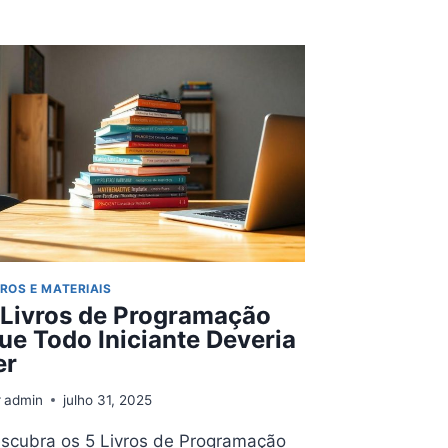
CIENTÍFICA
A
BIOGRAFIAS:
LIVROS
QUE
TODO
PROFISSIONAL
DE
TECH
VAI
AMAR
VROS E MATERIAIS
 Livros de Programação
ue Todo Iniciante Deveria
er
r
admin
julho 31, 2025
scubra os 5 Livros de Programação