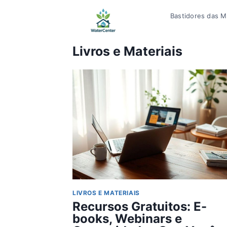
Pular
Bastidores das Mí
para
o
Conteúdo
Livros e Materiais
LIVROS E MATERIAIS
Recursos Gratuitos: E-
books, Webinars e