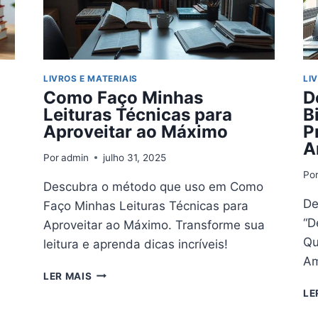
APRENDER
LIVROS E MATERIAIS
LI
Como Faço Minhas
D
Leituras Técnicas para
B
Aproveitar ao Máximo
P
A
Por
admin
julho 31, 2025
Po
Descubra o método que uso em Como
De
Faço Minhas Leituras Técnicas para
“D
Aproveitar ao Máximo. Transforme sua
Qu
leitura e aprenda dicas incríveis!
e
Am
COMO
LER MAIS
FAÇO
LE
MINHAS
LEITURAS