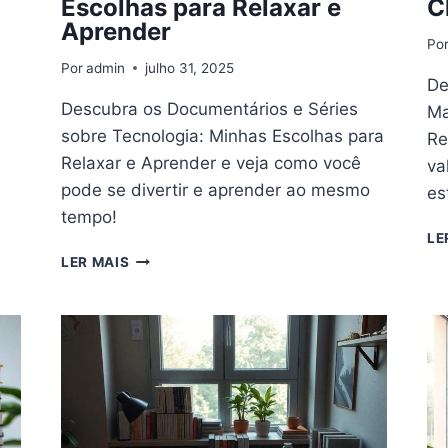
Escolhas para Relaxar e
C
Aprender
Po
Por
admin
julho 31, 2025
De
Descubra os Documentários e Séries
Ma
sobre Tecnologia: Minhas Escolhas para
Re
Relaxar e Aprender e veja como você
va
m
pode se divertir e aprender ao mesmo
es
tempo!
LE
DOCUMENTÁRIOS
LER MAIS
E
SÉRIES
SOBRE
TECNOLOGIA:
MINHAS
ESCOLHAS
PARA
RELAXAR
E