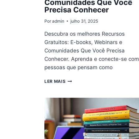
Comunidades Que Você
Precisa Conhecer
Por
admin
julho 31, 2025
Descubra os melhores Recursos
Gratuitos: E-books, Webinars e
Comunidades Que Você Precisa
Conhecer. Aprenda e conecte-se co
pessoas que pensam como
RECURSOS
LER MAIS
GRATUITOS:
E-
BOOKS,
WEBINARS
E
COMUNIDADES
QUE
VOCÊ
PRECISA