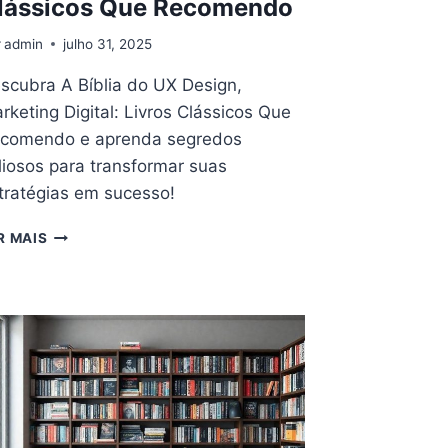
lássicos Que Recomendo
r
admin
julho 31, 2025
scubra A Bíblia do UX Design,
rketing Digital: Livros Clássicos Que
comendo e aprenda segredos
liosos para transformar suas
tratégias em sucesso!
A
R MAIS
BÍBLIA
DO
UX
DESIGN,
MARKETING
DIGITAL:
LIVROS
CLÁSSICOS
QUE
RECOMENDO