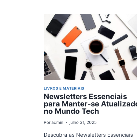
DOS
CÓDIGOS:
LIVROS
SOBRE
CARREIRA
E
PRODUTIVIDADE
PARA
DESENVOLVEDORES
LIVROS E MATERIAIS
Newsletters Essenciais
para Manter-se Atualizad
no Mundo Tech
Por
admin
julho 31, 2025
Descubra as Newsletters Essenciais