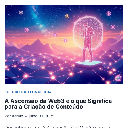
DA
EDUCAÇÃO
EM
PROGRAMAÇÃO:
MAIS
BOOTCAMPS,
MENOS
FACULDADES?
FUTURO DA TECNOLOGIA
A Ascensão da Web3 e o que Significa
para a Criação de Conteúdo
Por
admin
julho 31, 2025
Descubra como A Ascensão da Web3 e o que