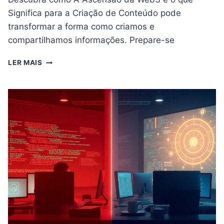
Significa para a Criação de Conteúdo pode
transformar a forma como criamos e
compartilhamos informações. Prepare-se
A
LER MAIS
ASCENSÃO
DA
WEB3
E
O
QUE
SIGNIFICA
PARA
A
CRIAÇÃO
DE
CONTEÚDO