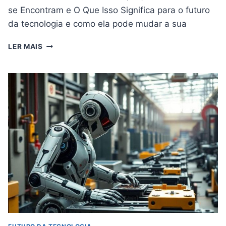
se Encontram e O Que Isso Significa para o futuro
da tecnologia e como ela pode mudar a sua
REALIDADE
LER MAIS
MISTA
(MR):
ONDE
VR
E
AR
SE
ENCONTRAM
E
O
QUE
ISSO
SIGNIFICA