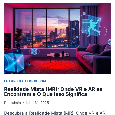
DADOS:
BIG
DATA,
MACHINE
LEARNING
E
SUAS
APLICAÇÕES
FUTURO DA TECNOLOGIA
Realidade Mista (MR): Onde VR e AR se
Encontram e O Que Isso Significa
Por
admin
julho 31, 2025
Descubra a Realidade Mista (MR): Onde VR e AR