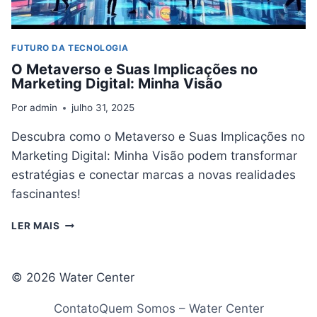
FUTURO DA TECNOLOGIA
O Metaverso e Suas Implicações no
Marketing Digital: Minha Visão
Por
admin
julho 31, 2025
Descubra como o Metaverso e Suas Implicações no
Marketing Digital: Minha Visão podem transformar
estratégias e conectar marcas a novas realidades
fascinantes!
O
LER MAIS
METAVERSO
E
SUAS
© 2026 Water Center
IMPLICAÇÕES
NO
Contato
Quem Somos – Water Center
MARKETING