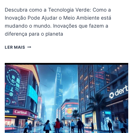
Descubra como a Tecnologia Verde: Como a
Inovação Pode Ajudar o Meio Ambiente está
mudando o mundo. Inovações que fazem a
diferença para o planeta
TECNOLOGIA
LER MAIS
VERDE:
COMO
A
INOVAÇÃO
PODE
AJUDAR
O
MEIO
AMBIENTE