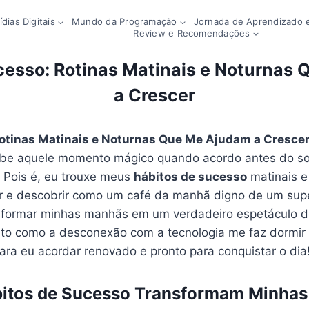
dias Digitais
Mundo da Programação
Jornada de Aprendizado e
Review e Recomendações
cesso: Rotinas Matinais e Noturnas
a Crescer
otinas Matinais e Noturnas Que Me Ajudam a Cresce
abe aquele momento mágico quando acordo antes do so
? Pois é, eu trouxe meus
hábitos de sucesso
matinais e
rir e descobrir como um café da manhã digno de um sup
formar minhas manhãs em um verdadeiro espetáculo de
nto como a desconexão com a tecnologia me faz dormi
para eu acordar renovado e pronto para conquistar o dia
itos de Sucesso Transformam Minha