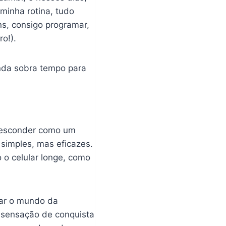
minha rotina, tudo
ns, consigo programar,
o!).
inda sobra tempo para
e esconder como um
 simples, mas eficazes.
o o celular longe, como
nar o mundo da
 sensação de conquista