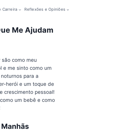
 Carreira
Reflexões e Opiniões
 Que Me Ajudam
r
são como meu
l e me sinto como um
 noturnos para a
er-herói e um toque de
 crescimento pessoal!
r como um bebê e como
!
s Manhãs