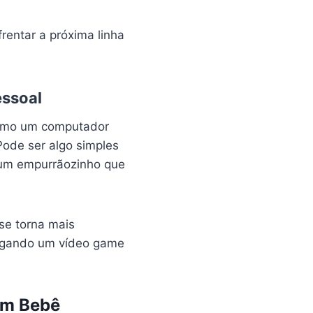
entar a próxima linha
essoal
 como um computador
ode ser algo simples
o um empurrãozinho que
se torna mais
jogando um vídeo game
Um Bebê