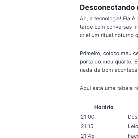
Desconectando d
Ah, a tecnologia! Ela
tarde com conversas in
criei um ritual noturn
Primeiro, coloco meu c
porta do meu quarto. E
nada de bom acontece 
Aqui está uma tabela rá
Horário
21:00
Desl
21:15
Leio
21:45
Faç