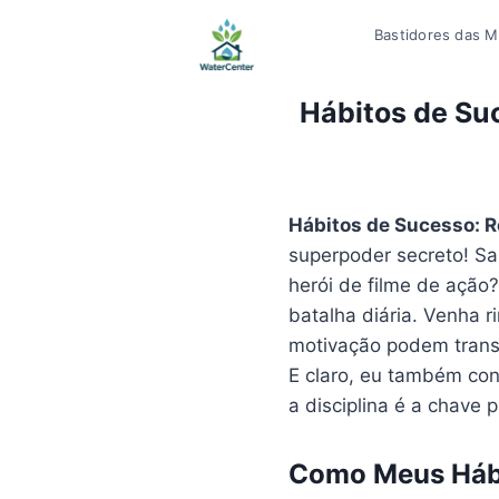
Pular
Bastidores das Mí
para
o
Conteúdo
Hábitos de Su
Hábitos de Sucesso: R
superpoder secreto! S
herói de filme de ação
batalha diária. Venha 
motivação podem trans
E claro, eu também co
a disciplina é a chave 
Como Meus Háb