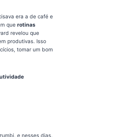
isava era a de café e
ram que
rotinas
ard revelou que
m produtivas. Isso
rcícios, tomar um bom
dutividade
umbi, e nesses dias,