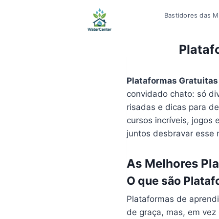
Pular
Bastidores das Mí
para
o
Conteúdo
Plataf
Plataformas Gratuitas
convidado chato: só di
risadas e dicas para d
cursos incríveis, jogos
juntos desbravar ess
As Melhores Pla
O que são Plata
Plataformas de aprend
de graça, mas, em vez