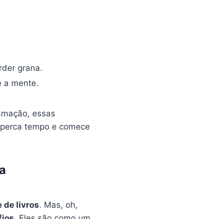
rder grana.
e a mente.
amação, essas
 perca tempo e comece
a
 de livros
. Mas, oh,
fios
. Eles são como um