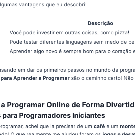
algumas vantagens que eu descobri:
Descrição
Você pode investir em outras coisas, como pizza!
Pode testar diferentes linguagens sem medo de pe
Aprender algo novo é sempre bom para o coração 
ensando em dar os primeiros passos no mundo da progr
 para Aprender a Programar
são o caminho certo! Não
a Programar Online de Forma Divertid
 para Programadores Iniciantes
rogramar, achei que ia precisar de um
café
e um
monte
do! O que realmente me ajudou foram os
jogos e desa