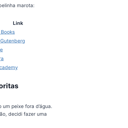
belinha marota:
Link
 Books
t Gutenberg
be
ra
Academy
oritas
um peixe fora d’água.
ão, decidi fazer uma