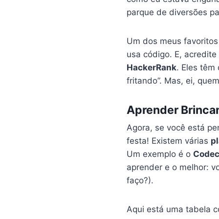
parque de diversões pa
Um dos meus favoritos
usa código. E, acredite
HackerRank
. Eles têm
fritando”. Mas, ei, que
Aprender Brincan
Agora, se você está pe
festa! Existem várias
p
Um exemplo é o
Code
aprender e o melhor: v
faço?).
Aqui está uma tabela c