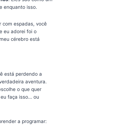
e enquanto isso.
ar com espadas, você
e eu adorei foi o
“meu cérebro está
cê está perdendo a
erdadeira aventura.
escolhe o que quer
 eu faça isso… ou
prender a programar: