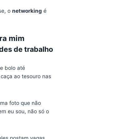
se, o
networking
é
ara mim
des de trabalho
e bolo até
 caça ao tesouro nas
 uma foto que não
em eu sou, não só o
 eles postam vagas