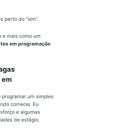
 perto do “sim”.
va e mais como um
antes em programação
Vagas
o em
o programar um simples
ando comecei. Eu
esforço e algumas
dades de estágio.