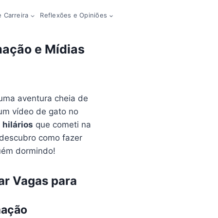
 Carreira
Reflexões e Opiniões
mação e Mídias
uma aventura cheia de
 um vídeo de gato no
 hilários
que cometi na
o descubro como fazer
guém dormindo!
ar Vagas para
mação