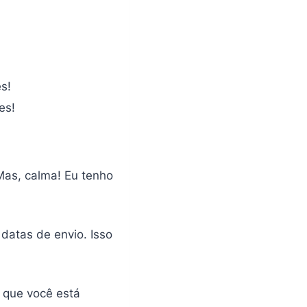
s!
es!
Mas, calma! Eu tenho
 datas de envio. Isso
a que você está