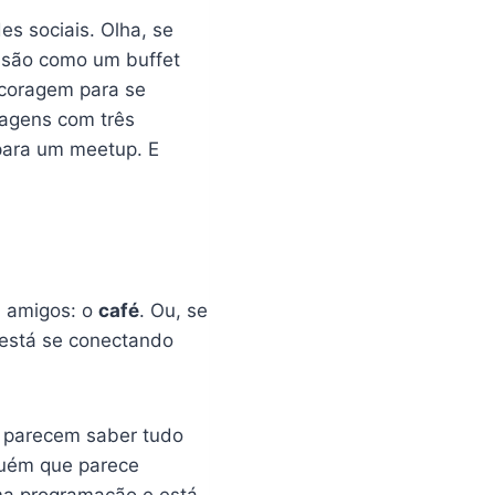
es sociais. Olha, se
 são como um buffet
 coragem para se
sagens com três
para um meetup. E
e
m amigos: o
café
. Ou, se
 está se conectando
e parecem saber tudo
guém que parece