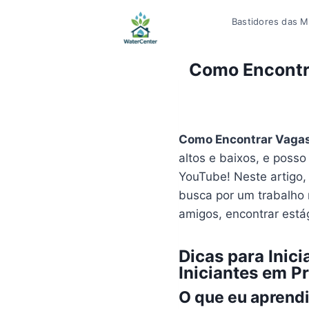
Pular
Bastidores das Mí
para
o
Conteúdo
Como Encontra
Como Encontrar Vagas 
altos e baixos, e poss
YouTube! Neste artigo,
busca por um trabalho 
amigos, encontrar está
Dicas para Ini
Iniciantes em P
O que eu aprendi