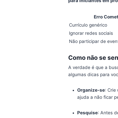
para iniciantes em pr
Erro Come
Currículo genérico
Ignorar redes sociais
Não participar de even
Como não se sent
A verdade é que a bus
algumas dicas para voc
Organize-se
: Crie
ajuda a não ficar p
Pesquise
: Antes d