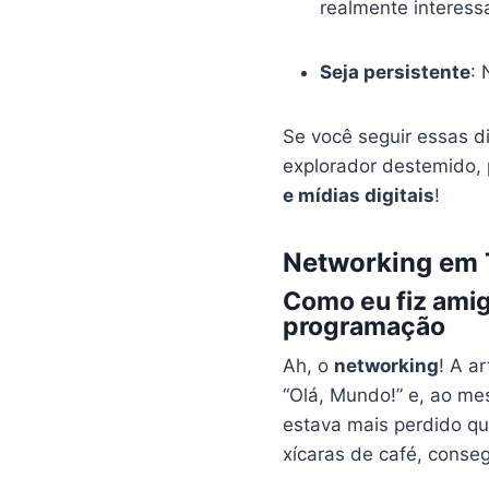
realmente interess
Seja persistente
: 
Se você seguir essas d
explorador destemido,
e mídias digitais
!
Networking em 
Como eu fiz ami
programação
Ah, o
networking
! A a
“Olá, Mundo!” e, ao m
estava mais perdido q
xícaras de café, conse