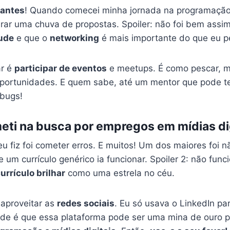
iantes
! Quando comecei minha jornada na programação
erar uma chuva de propostas. Spoiler: não foi bem assi
tude
e que o
networking
é mais importante do que eu p
ar é
participar de eventos
e meetups. É como pescar, m
oportunidades. E quem sabe, até um mentor que pode te
 bugs!
eti na busca por empregos em mídias di
u fiz foi cometer erros. E muitos! Um dos maiores foi n
e um currículo genérico ia funcionar. Spoiler 2: não fun
urrículo brilhar
como uma estrela no céu.
aproveitar as
redes sociais
. Eu só usava o LinkedIn pa
de é que essa plataforma pode ser uma mina de ouro p