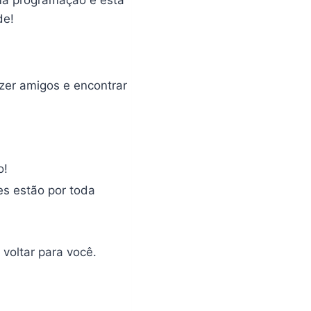
ma programação e está
de!
zer amigos e encontrar
o!
s estão por toda
voltar para você.