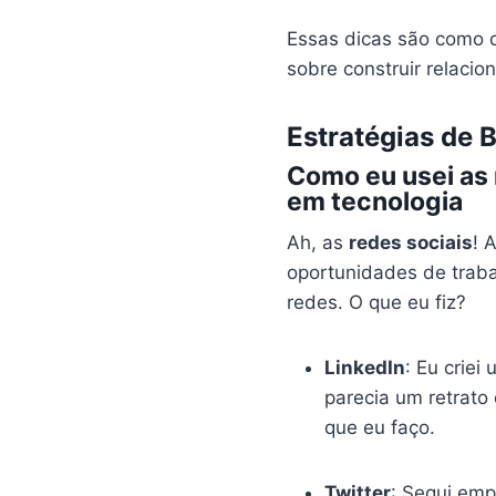
Essas dicas são como 
sobre construir relaci
Estratégias de 
Como eu usei as 
em tecnologia
Ah, as
redes sociais
! 
oportunidades de traba
redes. O que eu fiz?
LinkedIn
: Eu criei
parecia um retrato
que eu faço.
Twitter
: Segui emp