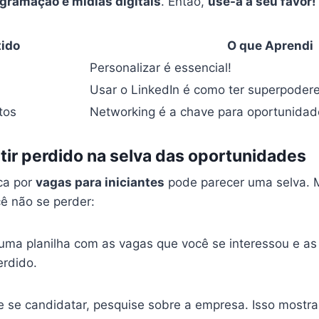
ogramação e mídias digitais
. Então,
use-a a seu favor!
tido
O que Aprendi
Personalizar é essencial!
Usar o LinkedIn é como ter superpodere
tos
Networking é a chave para oportunidad
ir perdido na selva das oportunidades
ca por
vagas para iniciantes
pode parecer uma selva. 
ê não se perder:
 uma planilha com as vagas que você se interessou e as
erdido.
e se candidatar, pesquise sobre a empresa. Isso mostr