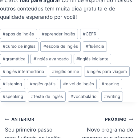
E claro:
não pare agora!
Continue explorando nossos
outros conteúdos tem muita dica gratuita e de
qualidade esperando por você!
Tags
#
apps de inglês
#
aprender inglês
#
CEFR
do
#
curso de inglês
#
escola de inglês
#
fluência
Post:
#
gramática
#
inglês avançado
#
inglês iniciante
#
inglês intermediário
#
inglês online
#
inglês para viagem
#
listening
#
nglês grátis
#
nível de inglês
#
reading
#
speaking
#
teste de inglês
#
vocabulário
#
writing
Navegação
ANTERIOR
PRÓXIMO
de
Post
Seu primeiro passo
Novo programa do