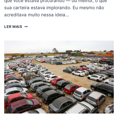
que você estava procurando — ou melhor, o que
sua carteira estava implorando. Eu mesmo não
acreditava muito nessa ideia…
OPORTUNIDADE:
LER MAIS
LEILÃO
DE
MOTO
PERTO
DE
VOCÊ