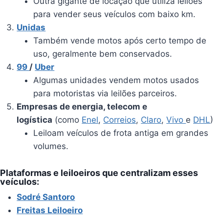
Outra gigante de locação que utiliza leilões
para vender seus veículos com baixo km.
Unidas
Também vende motos após certo tempo de
uso, geralmente bem conservados.
99
/
Uber
Algumas unidades vendem motos usados
para motoristas via leilões parceiros.
Empresas de energia, telecom e
logística
(como
Enel
,
Correios
,
Claro
,
Vivo
e
DHL
)
Leiloam veículos de frota antiga em grandes
volumes.
Plataformas e leiloeiros que centralizam esses
veículos:
Sodré Santoro
Freitas Leiloeiro