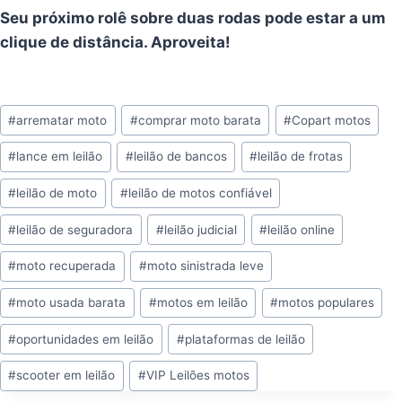
Seu próximo rolê sobre duas rodas pode estar a um
clique de distância. Aproveita!
Tags
#
arrematar moto
#
comprar moto barata
#
Copart motos
do
#
lance em leilão
#
leilão de bancos
#
leilão de frotas
Post:
#
leilão de moto
#
leilão de motos confiável
#
leilão de seguradora
#
leilão judicial
#
leilão online
#
moto recuperada
#
moto sinistrada leve
#
moto usada barata
#
motos em leilão
#
motos populares
#
oportunidades em leilão
#
plataformas de leilão
#
scooter em leilão
#
VIP Leilões motos