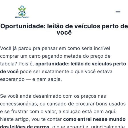
Pular
para
o
Oportunidade: leilão de veículos perto de
Conteúdo
você
Você já parou pra pensar em como seria incrível
comprar um carro pagando metade do preço de
tabela? Pois é,
oportunidade: leilão de veículos perto
de você
pode ser exatamente o que você estava
esperando — e nem sabia.
Se você anda desanimado com os preços nas
concessionárias, ou cansado de procurar bons usados
e se frustrar com o valor, a solução está bem aqui.
Neste artigo, vou te contar
como entrei nesse mundo
dos leilões de carros
, o que aprendi e, principalmente,