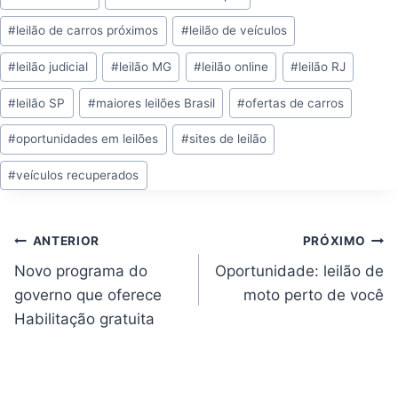
#
leilão de carros próximos
#
leilão de veículos
#
leilão judicial
#
leilão MG
#
leilão online
#
leilão RJ
#
leilão SP
#
maiores leilões Brasil
#
ofertas de carros
#
oportunidades em leilões
#
sites de leilão
#
veículos recuperados
Navegação
ANTERIOR
PRÓXIMO
de
Post
Novo programa do
Oportunidade: leilão de
governo que oferece
moto perto de você
Habilitação gratuita