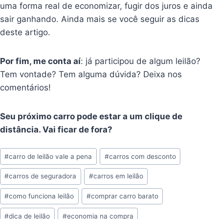
uma forma real de economizar, fugir dos juros e ainda
sair ganhando. Ainda mais se você seguir as dicas
deste artigo.
Por fim, me conta aí
: já participou de algum leilão?
Tem vontade? Tem alguma dúvida? Deixa nos
comentários!
Seu próximo carro pode estar a um clique de
distância. Vai ficar de fora?
Tags
#
carro de leilão vale a pena
#
carros com desconto
do
#
carros de seguradora
#
carros em leilão
Post:
#
como funciona leilão
#
comprar carro barato
#
dica de leilão
#
economia na compra