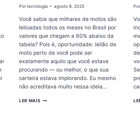
Por
tecnologia
agosto 8, 2025
Po
Você sabia que milhares de motos são
Vo
leiloadas todos os meses no Brasil por
in
to
valores que chegam a 60% abaixo da
me
tabela? Pois é, oportunidade: leilão de
op
moto perto de você pode ser
de
ar
exatamente aquilo que você estava
vo
m
procurando — ou melhor, o que sua
Se
i
carteira estava implorando. Eu mesmo
pr
não acreditava muito nessa ideia…
ca
OPORTUNIDADE:
LER MAIS
LE
LEILÃO
DE
MOTO
PERTO
DE
VOCÊ