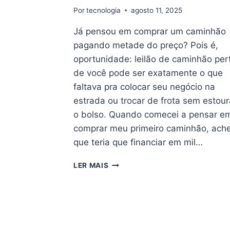
Por
tecnologia
agosto 11, 2025
Já pensou em comprar um caminhão
pagando metade do preço? Pois é,
oportunidade: leilão de caminhão per
de você pode ser exatamente o que
faltava pra colocar seu negócio na
estrada ou trocar de frota sem estour
o bolso. Quando comecei a pensar e
comprar meu primeiro caminhão, ache
que teria que financiar em mil…
OPORTUNIDADE:
LER MAIS
LEILÃO
DE
CAMINHÃO
PERTO
DE
VOCÊ