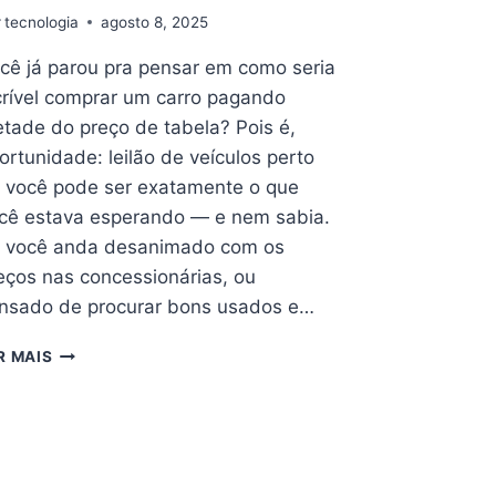
r
tecnologia
agosto 8, 2025
cê já parou pra pensar em como seria
crível comprar um carro pagando
tade do preço de tabela? Pois é,
ortunidade: leilão de veículos perto
 você pode ser exatamente o que
cê estava esperando — e nem sabia.
 você anda desanimado com os
eços nas concessionárias, ou
nsado de procurar bons usados e…
OPORTUNIDADE:
R MAIS
LEILÃO
DE
VEÍCULOS
PERTO
DE
VOCÊ