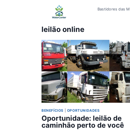
Pular
Bastidores das Mí
para
o
Conteúdo
leilão online
BENEFÍCIOS
|
OPORTUNIDADES
Oportunidade: leilão de
caminhão perto de você