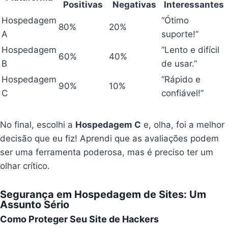
Positivas
Negativas
Interessantes
Hospedagem
“Ótimo
80%
20%
A
suporte!”
Hospedagem
“Lento e difícil
60%
40%
B
de usar.”
Hospedagem
“Rápido e
90%
10%
C
confiável!”
No final, escolhi a
Hospedagem C
e, olha, foi a melhor
decisão que eu fiz! Aprendi que as avaliações podem
ser uma ferramenta poderosa, mas é preciso ter um
olhar crítico.
Segurança em Hospedagem de Sites: Um
Assunto Sério
Como Proteger Seu Site de Hackers