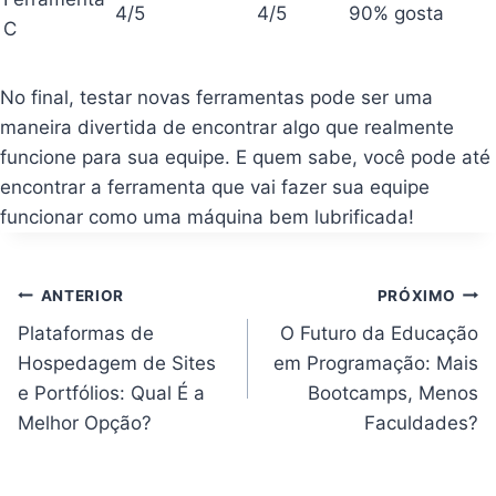
4/5
4/5
90% gosta
C
No final, testar novas ferramentas pode ser uma
maneira divertida de encontrar algo que realmente
funcione para sua equipe. E quem sabe, você pode até
encontrar a ferramenta que vai fazer sua equipe
funcionar como uma máquina bem lubrificada!
Navegação
ANTERIOR
PRÓXIMO
de
Post
Plataformas de
O Futuro da Educação
Hospedagem de Sites
em Programação: Mais
e Portfólios: Qual É a
Bootcamps, Menos
Melhor Opção?
Faculdades?