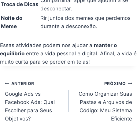
Compartilhar apps que ajudam a se
Troca de Dicas
desconectar.
Noite do
Rir juntos dos memes que perdemos
Meme
durante a desconexão.
Essas atividades podem nos ajudar a
manter o
equilíbrio
entre a vida pessoal e digital. Afinal, a vida é
muito curta para se perder em telas!
Navegação
ANTERIOR
PRÓXIMO
de
Post
Google Ads vs
Como Organizar Suas
Facebook Ads: Qual
Pastas e Arquivos de
Escolher para Seus
Código: Meu Sistema
Objetivos?
Eficiente