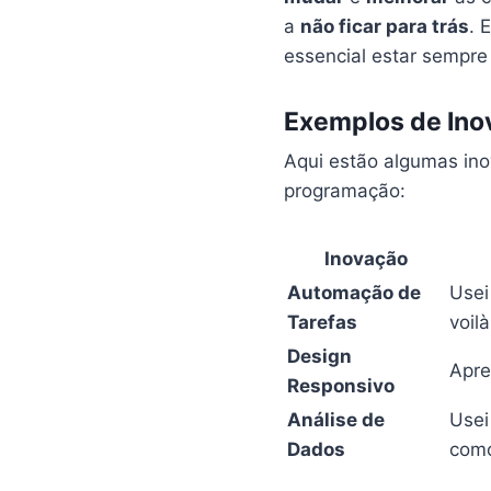
a
não ficar para trás
. 
essencial estar sempr
Exemplos de Ino
Aqui estão algumas ino
programação:
Inovação
Automação de
Usei
Tarefas
voilà
Design
Apre
Responsivo
Análise de
Usei
Dados
como