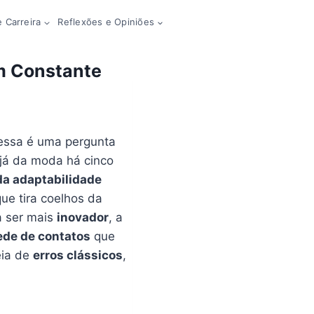
 Carreira
Reflexões e Opiniões
m Constante
 essa é uma pergunta
 já da moda há cinco
da adaptabilidade
ue tira coelhos da
a ser mais
inovador
, a
ede de contatos
que
eia de
erros clássicos
,