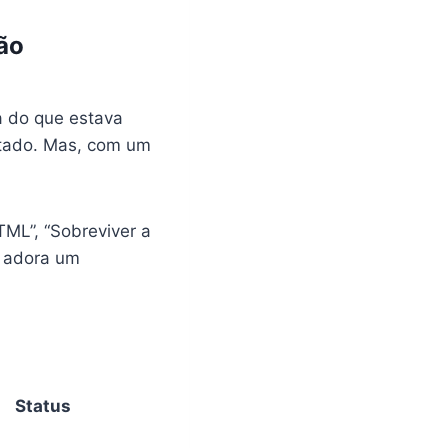
ão
ia do que estava
itado. Mas, com um
TML”, “Sobreviver a
e adora um
Status