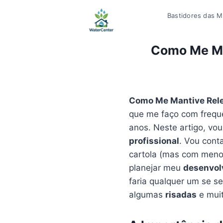
Pular
Bastidores das Mí
para
o
Conteúdo
Como Me Ma
Como Me Mantive Rel
que me faço com frequê
anos. Neste artigo, vo
profissional
. Vou cont
cartola (mas com menos
planejar meu
desenvol
faria qualquer um se s
algumas
risadas
e muit