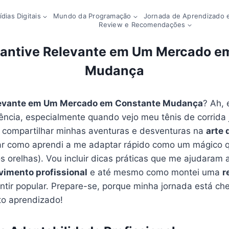
dias Digitais
Mundo da Programação
Jornada de Aprendizado e
Review e Recomendações
ntive Relevante em Um Mercado e
Mudança
evante em Um Mercado em Constante Mudança
? Ah,
ncia, especialmente quando vejo meu tênis de corrida
u compartilhar minhas aventuras e desventuras na
arte 
ar como aprendi a me adaptar rápido como um mágico q
 orelhas). Vou incluir dicas práticas que me ajudaram 
vimento profissional
e até mesmo como montei uma
r
entir popular. Prepare-se, porque minha jornada está ch
o aprendizado!