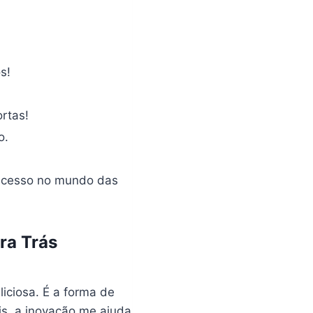
s!
rtas!
o.
sucesso no mundo das
ra Trás
iciosa. É a forma de
is, a inovação me ajuda