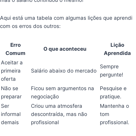
mas o salário continuou o mesmo!
Aqui está uma tabela com algumas lições que aprendi
com os erros dos outros:
Erro
Lição
O que aconteceu
Comum
Aprendida
Aceitar a
Sempre
primeira
Salário abaixo do mercado
pergunte!
oferta
Não se
Ficou sem argumentos na
Pesquise e
preparar
negociação
pratique.
Ser
Criou uma atmosfera
Mantenha o
informal
descontraída, mas não
tom
demais
profissional
profissional.