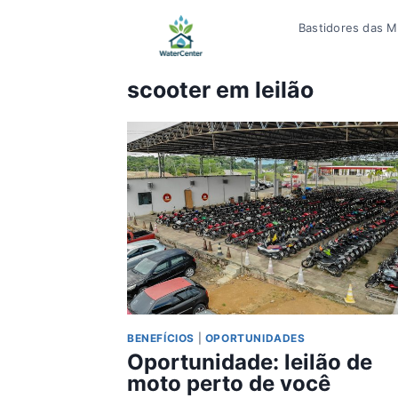
Pular
Bastidores das Mí
para
o
Conteúdo
scooter em leilão
BENEFÍCIOS
|
OPORTUNIDADES
Oportunidade: leilão de
moto perto de você