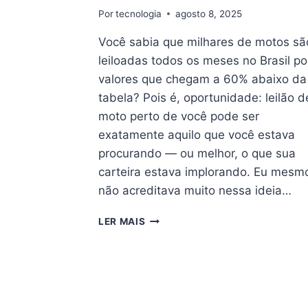
Por
tecnologia
agosto 8, 2025
Você sabia que milhares de motos sã
leiloadas todos os meses no Brasil po
valores que chegam a 60% abaixo da
tabela? Pois é, oportunidade: leilão d
moto perto de você pode ser
exatamente aquilo que você estava
procurando — ou melhor, o que sua
carteira estava implorando. Eu mesm
não acreditava muito nessa ideia…
OPORTUNIDADE:
LER MAIS
LEILÃO
DE
MOTO
PERTO
DE
VOCÊ