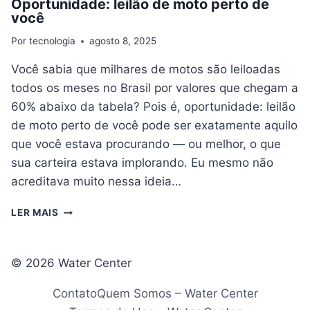
Oportunidade: leilão de moto perto de
você
Por
tecnologia
agosto 8, 2025
Você sabia que milhares de motos são leiloadas
todos os meses no Brasil por valores que chegam a
60% abaixo da tabela? Pois é, oportunidade: leilão
de moto perto de você pode ser exatamente aquilo
que você estava procurando — ou melhor, o que
sua carteira estava implorando. Eu mesmo não
acreditava muito nessa ideia…
OPORTUNIDADE:
LER MAIS
LEILÃO
DE
MOTO
© 2026 Water Center
PERTO
DE
Contato
Quem Somos – Water Center
VOCÊ