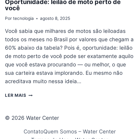
Oportunidade: leilão de moto perto de
você
Por
tecnologia
agosto 8, 2025
Você sabia que milhares de motos são leiloadas
todos os meses no Brasil por valores que chegam a
60% abaixo da tabela? Pois é, oportunidade: leilão
de moto perto de você pode ser exatamente aquilo
que você estava procurando — ou melhor, o que
sua carteira estava implorando. Eu mesmo não
acreditava muito nessa ideia…
OPORTUNIDADE:
LER MAIS
LEILÃO
DE
MOTO
© 2026 Water Center
PERTO
DE
Contato
Quem Somos – Water Center
VOCÊ