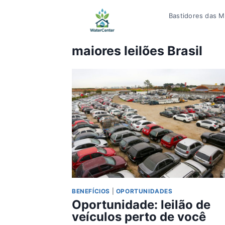
Pular
Bastidores das Mí
para
o
Conteúdo
maiores leilões Brasil
BENEFÍCIOS
|
OPORTUNIDADES
Oportunidade: leilão de
veículos perto de você