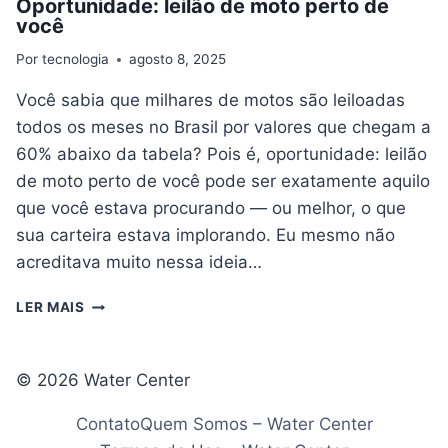
Oportunidade: leilão de moto perto de
você
Por
tecnologia
agosto 8, 2025
Você sabia que milhares de motos são leiloadas
todos os meses no Brasil por valores que chegam a
60% abaixo da tabela? Pois é, oportunidade: leilão
de moto perto de você pode ser exatamente aquilo
que você estava procurando — ou melhor, o que
sua carteira estava implorando. Eu mesmo não
acreditava muito nessa ideia…
OPORTUNIDADE:
LER MAIS
LEILÃO
DE
MOTO
© 2026 Water Center
PERTO
DE
Contato
Quem Somos – Water Center
VOCÊ