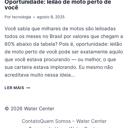
Oportunidade: leilão de moto perto de
você
Por
tecnologia
agosto 8, 2025
Você sabia que milhares de motos são leiloadas
todos os meses no Brasil por valores que chegam a
60% abaixo da tabela? Pois é, oportunidade: leilão
de moto perto de você pode ser exatamente aquilo
que você estava procurando — ou melhor, o que
sua carteira estava implorando. Eu mesmo não
acreditava muito nessa ideia…
OPORTUNIDADE:
LER MAIS
LEILÃO
DE
MOTO
© 2026 Water Center
PERTO
DE
Contato
Quem Somos – Water Center
VOCÊ