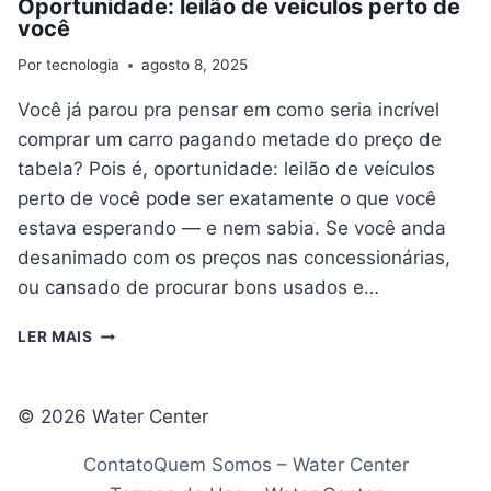
Oportunidade: leilão de veículos perto de
você
Por
tecnologia
agosto 8, 2025
Você já parou pra pensar em como seria incrível
comprar um carro pagando metade do preço de
tabela? Pois é, oportunidade: leilão de veículos
perto de você pode ser exatamente o que você
estava esperando — e nem sabia. Se você anda
desanimado com os preços nas concessionárias,
ou cansado de procurar bons usados e…
OPORTUNIDADE:
LER MAIS
LEILÃO
DE
VEÍCULOS
© 2026 Water Center
PERTO
DE
Contato
Quem Somos – Water Center
VOCÊ