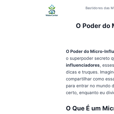
Pular
Bastidores das Mí
para
o
Conteúdo
O Poder do 
O Poder do Micro-Infl
o superpoder secreto q
influenciadores
, esse
dicas e truques. Imagin
compartilhar como essa
para entrar no mundo d
certo, enquanto eu divi
O Que É um Micr