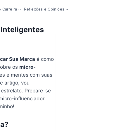
 Carreira
Reflexões e Opiniões
Inteligentes
ncar Sua Marca
é como
sobre os
micro-
ões e mentes com suas
e artigo, vou
estrelato. Prepare-se
icro-influenciador
aminho!
ta?