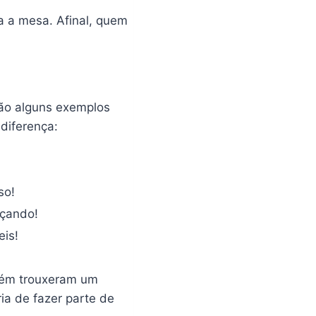
a a mesa. Afinal, quem
tão alguns exemplos
diferença:
so!
nçando!
eis!
ém trouxeram um
a de fazer parte de