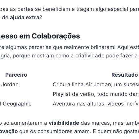
as as partes se beneficiem e tragam algo especial par
o de
ajuda extra
?
cesso em Colaborações
re algumas parcerias que realmente brilharam! Aqui es
egria, porque mostram como a criatividade pode fazer a 
Parceiro
Resultado
 Jordan
Criou a linha Air Jordan, um suces
Playlist de verão, todo mundo da
l Geographic
Aventura nas alturas, vídeos incrív
ão só aumentaram a
visibilidade
das marcas, mas tamb
novação
que os consumidores amam. E quem não gostari