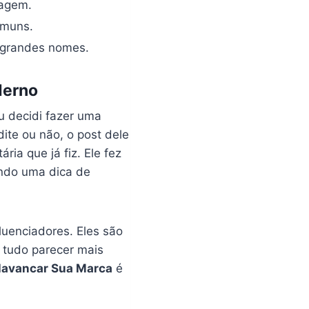
ragem.
omuns.
 grandes nomes.
derno
u decidi fazer uma
ite ou não, o post dele
ia que já fiz. Ele fez
endo uma dica de
uenciadores. Eles são
tudo parecer mais
Alavancar Sua Marca
é