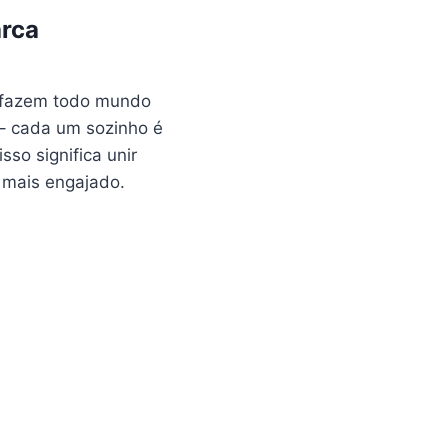
arca
e fazem todo mundo
– cada um sozinho é
so significa unir
 mais engajado.