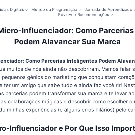
dias Digitais
Mundo da Programação
Jornada de Aprendizado e
Review e Recomendações
Micro-Influenciador: Como Parcerias 
Podem Alavancar Sua Marca
uenciador: Como Parcerias Inteligentes Podem Alava
ue muitos de nós ainda não descobriram. Vamos falar 
s pequenos gênios do marketing que conquistam coraç
e ter um amigo que sabe tudo e ainda faz você rir! Nest
s parcerias podem transformar sua marca e te levar ao 
as colaborações mágicas e descobrir como escolher o m
do minhas experiências (e alguns erros hilários) pelo c
o-Influenciador e Por Que Isso Impor