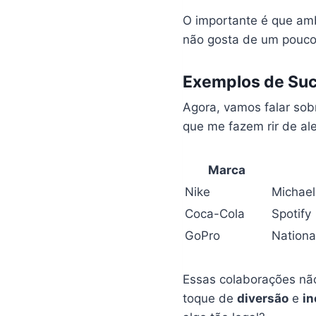
O importante é que amb
não gosta de um pouc
Exemplos de Su
Agora, vamos falar sob
que me fazem rir de al
Marca
Nike
Michael
Coca-Cola
Spotify
GoPro
Nationa
Essas colaborações n
toque de
diversão
e
i