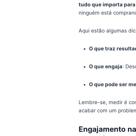
tudo que importa para
ninguém está compran
Aqui estão algumas dic
O que traz result
O que engaja
: Des
O que pode ser m
Lembre-se, medir é co
acabar com um problem
Engajamento nas