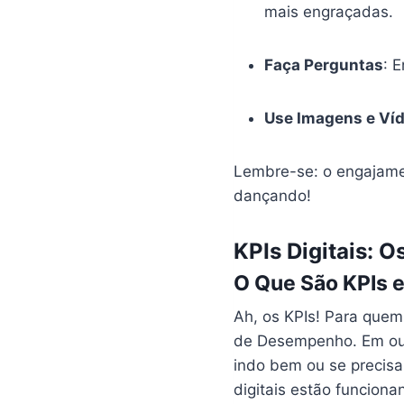
mais engraçadas.
Faça Perguntas
: 
Use Imagens e Ví
Lembre-se: o engajamen
dançando!
KPIs Digitais: 
O Que São KPIs 
Ah, os KPIs! Para que
de Desempenho. Em out
indo bem ou se precis
digitais estão funcion