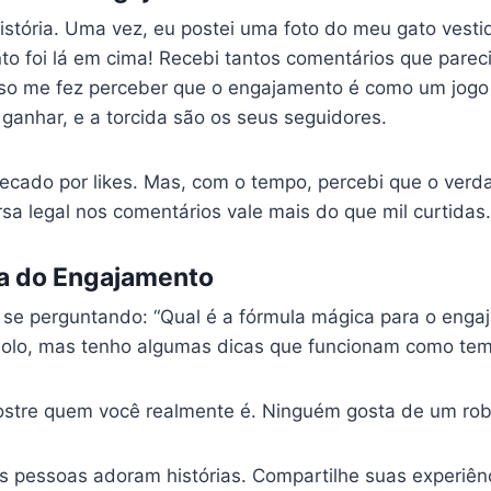
stória. Uma vez, eu postei uma foto do meu gato vestid
o foi lá em cima! Recebi tantos comentários que parec
so me fez perceber que o engajamento é como um jogo 
 ganhar, e a torcida são os seus seguidores.
ecado por likes. Mas, com o tempo, percebi que o verda
sa legal nos comentários vale mais do que mil curtidas
a do Engajamento
 se perguntando: “Qual é a fórmula mágica para o eng
bolo, mas tenho algumas dicas que funcionam como temp
ostre quem você realmente é. Ninguém gosta de um rob
As pessoas adoram histórias. Compartilhe suas experiê