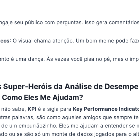
Engaje seu público com perguntas. Isso gera comentários
deos
: O visual chama atenção. Um bom meme pode faze
to é uma dança. Às vezes você pisa no pé, mas o impo
Os Super-Heróis da Análise de Desemp
e Como Eles Me Ajudam?
m não sabe,
KPI
é a sigla para
Key Performance Indicat
ras palavras, são como aqueles amigos que sempre te
a de um empurrãozinho. Eles me ajudam a entender se m
ando ou se são só um monte de dados jogados para o alt