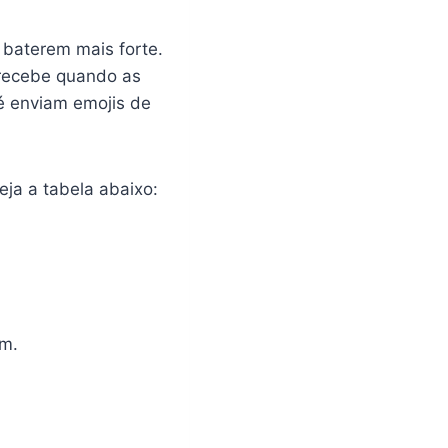
 baterem mais forte.
 recebe quando as
é enviam emojis de
ja a tabela abaixo:
m.