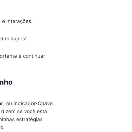
 e interações.
r milagres!
rtante é continuar
enho
or
, ou Indicador-Chave
 dizem se você está
inhas estratégias
o.