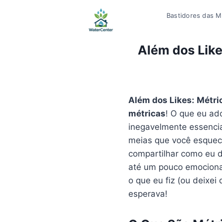
Pular
Bastidores das Mí
para
o
Conteúdo
Além dos Like
Além dos Likes:
Métri
métricas
! O que eu ad
inegavelmente essencia
meias que você esquece
compartilhar como eu 
até um pouco emociona
o que eu fiz (ou deixei
esperava!