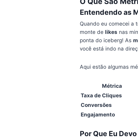
O Que São Métr
Entendendo as M
Quando eu comecei a 
monte de
likes
nas minh
ponta do iceberg! As
m
você está indo na direç
Aqui estão algumas mét
Métrica
Taxa de Cliques
Conversões
Engajamento
Por Que Eu Devo