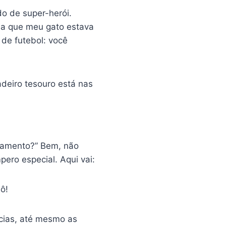
o de super-herói.
ia que meu gato estava
de futebol: você
deiro tesouro está nas
.
ajamento?” Bem, não
ero especial. Aqui vai:
ô!
ncias, até mesmo as