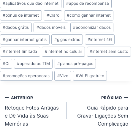
#
aplicativos que dão internet
#
apps de recompensa
do
#
bônus de internet
#
Claro
#
como ganhar internet
Post:
#
dados grátis
#
dados móveis
#
economizar dados
#
ganhar internet grátis
#
gigas extras
#
internet 4G
#
internet ilimitada
#
internet no celular
#
internet sem custo
#
Oi
#
operadoras TIM
#
planos pré-pagos
#
promoções operadoras
#
Vivo
#
Wi-Fi gratuito
Navegação
ANTERIOR
PRÓXIMO
de
Post
Retoque Fotos Antigas
Guia Rápido para
e Dê Vida às Suas
Gravar Ligações Sem
Memórias
Complicação