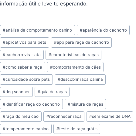
informação útil e leve te esperando.
Tags
#
análise de comportamento canino
#
aparência do cachorro
do
#
aplicativos para pets
#
app para raça de cachorro
Post:
#
cachorro vira-lata
#
características de raças
#
como saber a raça
#
comportamento de cães
#
curiosidade sobre pets
#
descobrir raça canina
#
dog scanner
#
guia de raças
#
identificar raça do cachorro
#
mistura de raças
#
raça do meu cão
#
reconhecer raça
#
sem exame de DNA
#
temperamento canino
#
teste de raça grátis