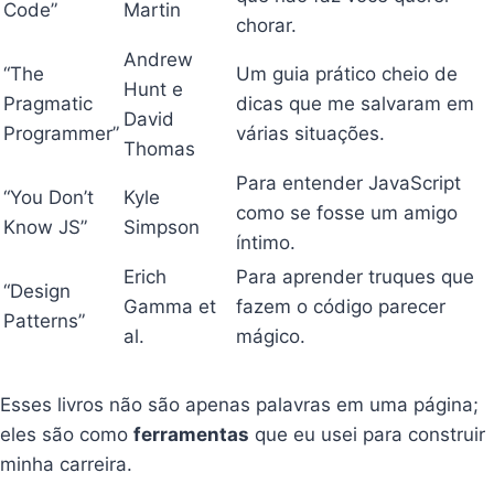
Code”
Martin
chorar.
Andrew
“The
Um guia prático cheio de
Hunt e
Pragmatic
dicas que me salvaram em
David
Programmer”
várias situações.
Thomas
Para entender JavaScript
“You Don’t
Kyle
como se fosse um amigo
Know JS”
Simpson
íntimo.
Erich
Para aprender truques que
“Design
Gamma et
fazem o código parecer
Patterns”
al.
mágico.
Esses livros não são apenas palavras em uma página;
eles são como
ferramentas
que eu usei para construir
minha carreira.