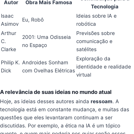
Autor
Obra Mais Famosa
Tecnologia
Isaac
Ideias sobre IA e
Eu, Robô
Asimov
robótica
Arthur
Previsões sobre
2001: Uma Odisseia
C.
comunicação e
no Espaço
Clarke
satélites
Exploração da
Philip K.
Androides Sonham
identidade e realidade
Dick
com Ovelhas Elétricas
virtual
A relevância de suas ideias no mundo atual
Hoje, as ideias desses autores ainda
ressoam
. A
tecnologia está em constante mudança, e muitas das
questões que eles levantaram continuam a ser
discutidas. Por exemplo, a ética na IA é um tópico
quente, e quem mais poderia nos guiar senão esses