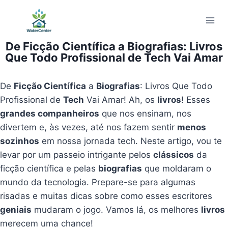
Pular
para
o
De Ficção Científica a Biografias: Livros
Conteúdo
Que Todo Profissional de Tech Vai Amar
De
Ficção Científica
a
Biografias
: Livros Que Todo
Profissional de
Tech
Vai Amar! Ah, os
livros
! Esses
grandes companheiros
que nos ensinam, nos
divertem e, às vezes, até nos fazem sentir
menos
sozinhos
em nossa jornada tech. Neste artigo, vou te
levar por um passeio intrigante pelos
clássicos
da
ficção científica e pelas
biografias
que moldaram o
mundo da tecnologia. Prepare-se para algumas
risadas e muitas dicas sobre como esses escritores
geniais
mudaram o jogo. Vamos lá, os melhores
livros
merecem uma chance!