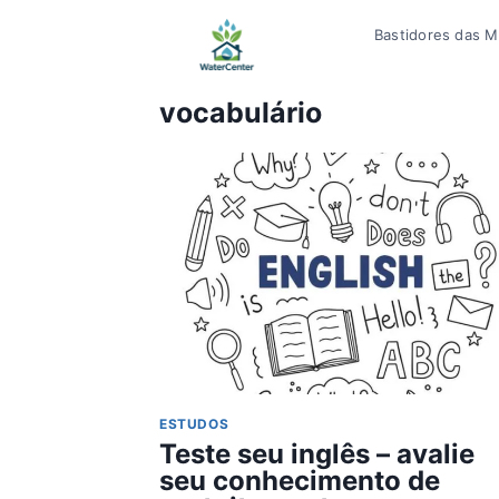
Pular
Bastidores das Mí
para
o
Conteúdo
vocabulário
ESTUDOS
Teste seu inglês – avalie
seu conhecimento de