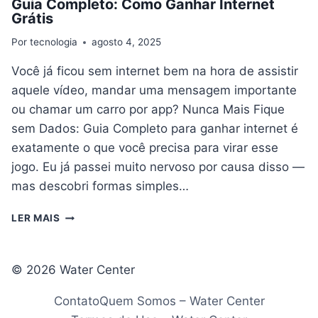
Guia Completo: Como Ganhar Internet
Grátis
Por
tecnologia
agosto 4, 2025
Você já ficou sem internet bem na hora de assistir
aquele vídeo, mandar uma mensagem importante
ou chamar um carro por app? Nunca Mais Fique
sem Dados: Guia Completo para ganhar internet é
exatamente o que você precisa para virar esse
jogo. Eu já passei muito nervoso por causa disso —
mas descobri formas simples…
GUIA
LER MAIS
COMPLETO:
COMO
GANHAR
© 2026 Water Center
INTERNET
GRÁTIS
Contato
Quem Somos – Water Center