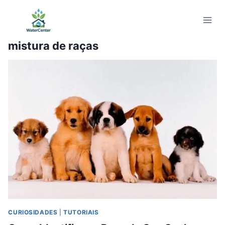
Pular
para
o
mistura de raças
Conteúdo
CURIOSIDADES
|
TUTORIAIS