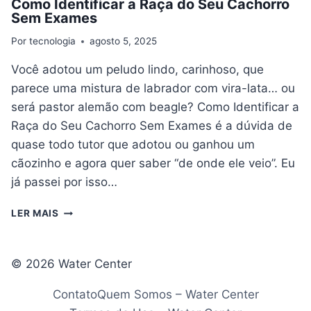
Como Identificar a Raça do Seu Cachorro
Sem Exames
Por
tecnologia
agosto 5, 2025
Você adotou um peludo lindo, carinhoso, que
parece uma mistura de labrador com vira-lata… ou
será pastor alemão com beagle? Como Identificar a
Raça do Seu Cachorro Sem Exames é a dúvida de
quase todo tutor que adotou ou ganhou um
cãozinho e agora quer saber “de onde ele veio”. Eu
já passei por isso…
COMO
LER MAIS
IDENTIFICAR
A
RAÇA
© 2026 Water Center
DO
SEU
Contato
Quem Somos – Water Center
CACHORRO