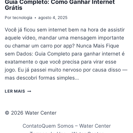
Guia Completo: Como Ganhar Internet
Grátis
Por
tecnologia
agosto 4, 2025
Você já ficou sem internet bem na hora de assistir
aquele vídeo, mandar uma mensagem importante
ou chamar um carro por app? Nunca Mais Fique
sem Dados: Guia Completo para ganhar internet é
exatamente o que você precisa para virar esse
jogo. Eu já passei muito nervoso por causa disso —
mas descobri formas simples…
GUIA
LER MAIS
COMPLETO:
COMO
GANHAR
© 2026 Water Center
INTERNET
GRÁTIS
Contato
Quem Somos – Water Center