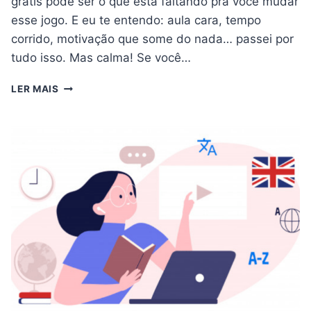
grátis pode ser o que está faltando pra você mudar
esse jogo. E eu te entendo: aula cara, tempo
corrido, motivação que some do nada… passei por
tudo isso. Mas calma! Se você…
SEU
LER MAIS
PRIMEIRO
PASSO
PARA
FLUÊNCIA
NO
INGLÊS
–
APLICATIVOS
GRÁTIS