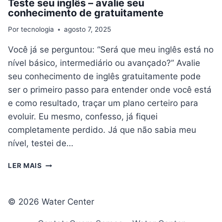
Teste seu inglês – avalie seu
conhecimento de gratuitamente
Por
tecnologia
agosto 7, 2025
Você já se perguntou: “Será que meu inglês está no
nível básico, intermediário ou avançado?” Avalie
seu conhecimento de inglês gratuitamente pode
ser o primeiro passo para entender onde você está
e como resultado, traçar um plano certeiro para
evoluir. Eu mesmo, confesso, já fiquei
completamente perdido. Já que não sabia meu
nível, testei de…
TESTE
LER MAIS
SEU
INGLÊS
–
© 2026 Water Center
AVALIE
SEU