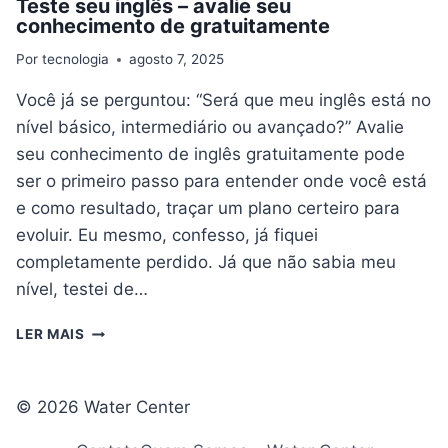
Teste seu inglês – avalie seu
conhecimento de gratuitamente
Por
tecnologia
agosto 7, 2025
Você já se perguntou: “Será que meu inglês está no
nível básico, intermediário ou avançado?” Avalie
seu conhecimento de inglês gratuitamente pode
ser o primeiro passo para entender onde você está
e como resultado, traçar um plano certeiro para
evoluir. Eu mesmo, confesso, já fiquei
completamente perdido. Já que não sabia meu
nível, testei de…
TESTE
LER MAIS
SEU
INGLÊS
–
© 2026 Water Center
AVALIE
SEU