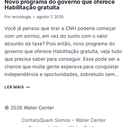
Novo programa do governo que oferece
Habilitação gratuita
Por
tecnologia
agosto 7, 2025
Você já pensou que tirar a CNH poderia começar
com um sorriso, em vez do susto com o valor
absurdo da taxa? Pois então, novo programa do
governo que oferece Habilitação gratuita, veja tudo
que precisa saber para conseguir. Essa pode ser a
chance que muita gente esperava para conquistar
independência e oportunidades, sobretudo sem…
NOVO
LER MAIS
PROGRAMA
DO
GOVERNO
© 2026 Water Center
QUE
OFERECE
Contato
Quem Somos – Water Center
HABILITAÇÃO