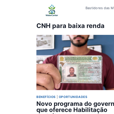
Pular
Bastidores das Mí
para
o
Conteúdo
CNH para baixa renda
BENEFÍCIOS
|
OPORTUNIDADES
Novo programa do gover
que oferece Habilitação