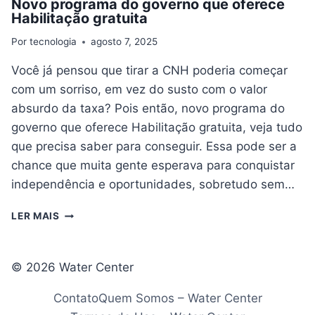
Novo programa do governo que oferece
Habilitação gratuita
Por
tecnologia
agosto 7, 2025
Você já pensou que tirar a CNH poderia começar
com um sorriso, em vez do susto com o valor
absurdo da taxa? Pois então, novo programa do
governo que oferece Habilitação gratuita, veja tudo
que precisa saber para conseguir. Essa pode ser a
chance que muita gente esperava para conquistar
independência e oportunidades, sobretudo sem…
NOVO
LER MAIS
PROGRAMA
DO
GOVERNO
© 2026 Water Center
QUE
OFERECE
Contato
Quem Somos – Water Center
HABILITAÇÃO