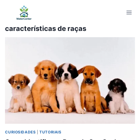
Pular
para
o
características de raças
Conteúdo
CURIOSIDADES
|
TUTORIAIS