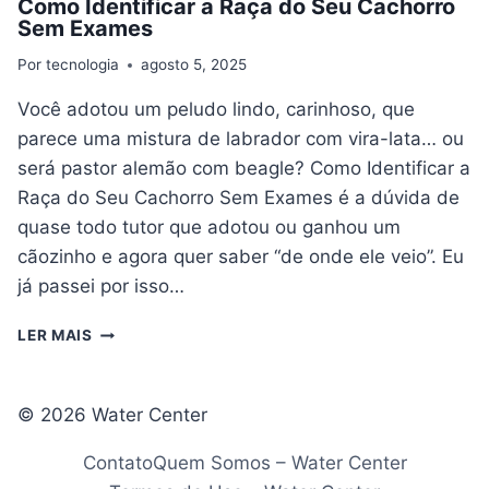
Como Identificar a Raça do Seu Cachorro
Sem Exames
Por
tecnologia
agosto 5, 2025
Você adotou um peludo lindo, carinhoso, que
parece uma mistura de labrador com vira-lata… ou
será pastor alemão com beagle? Como Identificar a
Raça do Seu Cachorro Sem Exames é a dúvida de
quase todo tutor que adotou ou ganhou um
cãozinho e agora quer saber “de onde ele veio”. Eu
já passei por isso…
COMO
LER MAIS
IDENTIFICAR
A
RAÇA
© 2026 Water Center
DO
SEU
Contato
Quem Somos – Water Center
CACHORRO