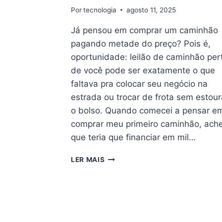
Por
tecnologia
agosto 11, 2025
Já pensou em comprar um caminhão
pagando metade do preço? Pois é,
oportunidade: leilão de caminhão per
de você pode ser exatamente o que
faltava pra colocar seu negócio na
estrada ou trocar de frota sem estour
o bolso. Quando comecei a pensar e
comprar meu primeiro caminhão, ache
que teria que financiar em mil…
OPORTUNIDADE:
LER MAIS
LEILÃO
DE
CAMINHÃO
PERTO
DE
VOCÊ