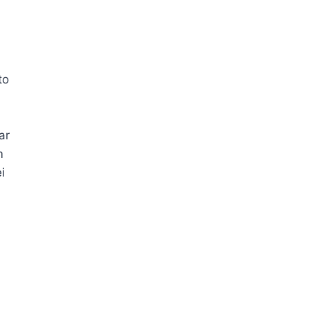
to
ar
m
i