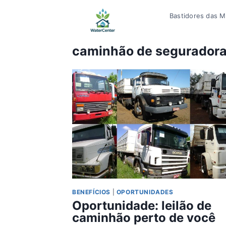
Pular
Bastidores das Mí
para
o
Conteúdo
caminhão de segurador
BENEFÍCIOS
|
OPORTUNIDADES
Oportunidade: leilão de
caminhão perto de você