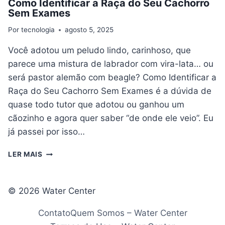
Como Identificar a Raça do Seu Cachorro
Sem Exames
Por
tecnologia
agosto 5, 2025
Você adotou um peludo lindo, carinhoso, que
parece uma mistura de labrador com vira-lata… ou
será pastor alemão com beagle? Como Identificar a
Raça do Seu Cachorro Sem Exames é a dúvida de
quase todo tutor que adotou ou ganhou um
cãozinho e agora quer saber “de onde ele veio”. Eu
já passei por isso…
COMO
LER MAIS
IDENTIFICAR
A
RAÇA
© 2026 Water Center
DO
SEU
Contato
Quem Somos – Water Center
CACHORRO