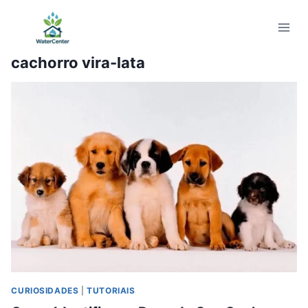
Pular
para
o
cachorro vira-lata
Conteúdo
CURIOSIDADES
|
TUTORIAIS