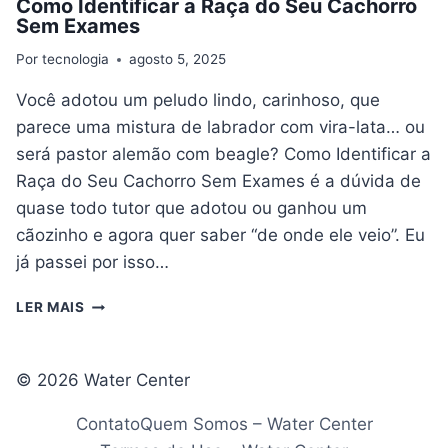
Como Identificar a Raça do Seu Cachorro
Sem Exames
Por
tecnologia
agosto 5, 2025
Você adotou um peludo lindo, carinhoso, que
parece uma mistura de labrador com vira-lata… ou
será pastor alemão com beagle? Como Identificar a
Raça do Seu Cachorro Sem Exames é a dúvida de
quase todo tutor que adotou ou ganhou um
cãozinho e agora quer saber “de onde ele veio”. Eu
já passei por isso…
COMO
LER MAIS
IDENTIFICAR
A
RAÇA
© 2026 Water Center
DO
SEU
Contato
Quem Somos – Water Center
CACHORRO