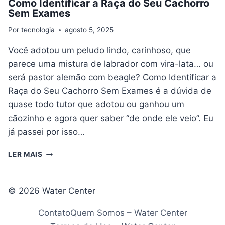
Como Identificar a Raça do Seu Cachorro
Sem Exames
Por
tecnologia
agosto 5, 2025
Você adotou um peludo lindo, carinhoso, que
parece uma mistura de labrador com vira-lata… ou
será pastor alemão com beagle? Como Identificar a
Raça do Seu Cachorro Sem Exames é a dúvida de
quase todo tutor que adotou ou ganhou um
cãozinho e agora quer saber “de onde ele veio”. Eu
já passei por isso…
COMO
LER MAIS
IDENTIFICAR
A
RAÇA
© 2026 Water Center
DO
SEU
Contato
Quem Somos – Water Center
CACHORRO