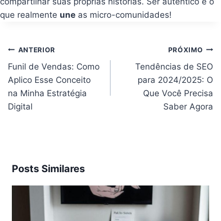
compartilhar suas próprias histórias. Ser autêntico é o
que realmente
une
as micro-comunidades!
Navegação
ANTERIOR
PRÓXIMO
de
Post
Funil de Vendas: Como
Tendências de SEO
Aplico Esse Conceito
para 2024/2025: O
na Minha Estratégia
Que Você Precisa
Digital
Saber Agora
Posts Similares