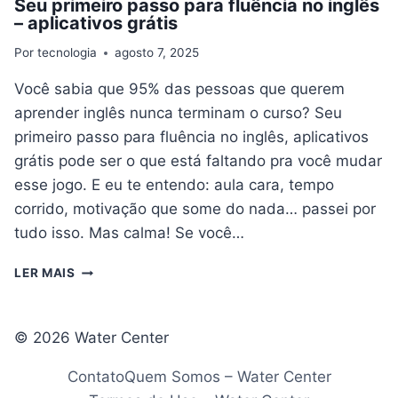
Seu primeiro passo para fluência no inglês
– aplicativos grátis
Por
tecnologia
agosto 7, 2025
Você sabia que 95% das pessoas que querem
aprender inglês nunca terminam o curso? Seu
primeiro passo para fluência no inglês, aplicativos
grátis pode ser o que está faltando pra você mudar
esse jogo. E eu te entendo: aula cara, tempo
corrido, motivação que some do nada… passei por
tudo isso. Mas calma! Se você…
SEU
LER MAIS
PRIMEIRO
PASSO
PARA
© 2026 Water Center
FLUÊNCIA
NO
Contato
Quem Somos – Water Center
INGLÊS